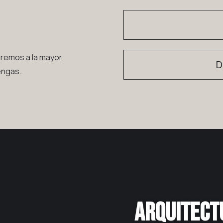
eremos a la mayor
D
engas.
ARQUITECTURA